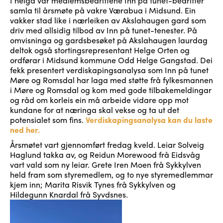
I helga var medlemsbedriftene Inn på tunet-bedrifter
samla til årsmøte på vakre Værabua i Midsund. Ein
vakker stad like i nærleiken av Akslahaugen gard som
driv med allsidig tilbod av Inn på tunet-tenester. På
omvisninga og gardsbesøket på Akslahaugen laurdag
deltok også stortingsrepresentant Helge Orten og
ordførar i Midsund kommune Odd Helge Gangstad. Dei
fekk presentert verdiskapingsanalysa som Inn på tunet
Møre og Romsdal har laga med støtte frå fylkesmannen
i Møre og Romsdal og kom med gode tilbakemeldingar
og råd om korleis ein må arbeide vidare opp mot
kundane for at næringa skal vekse og ta ut det
potensialet som fins.
Verdiskapingsanalysa kan du laste
ned her.
Årsmøtet vart gjennomført fredag kveld. Leiar Solveig
Haglund takka av, og Reidun Morewood frå Eidsvåg
vart vald som ny leiar. Grete Iren Moen frå Sykkylven
held fram som styremedlem, og to nye styremedlemmar
kjem inn; Marita Risvik Tynes frå Sykkylven og
Hildegunn Knardal frå Syvdsnes.