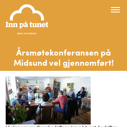
Årsmøtekonferansen på
Midsund vel gjennomført!